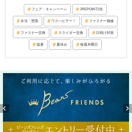
フェア・キャンペーン
JREPOINT2倍
弁当・惣菜
ワクハピデー！
ファスナー補修
ファスナー交換
スライダー交換
日焼け対策
猛暑
夏休み
毎週木曜日