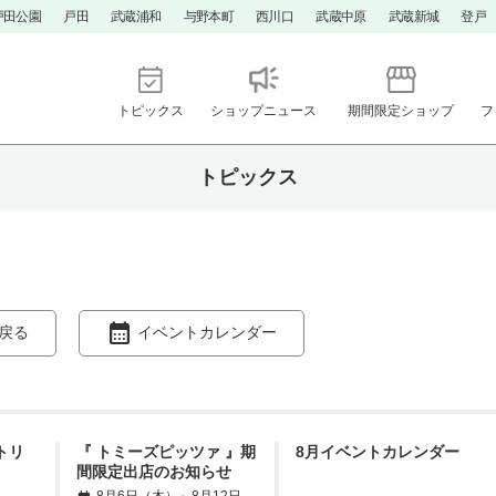
戸田公園
戸田
武蔵浦和
与野本町
西川口
武蔵中原
武蔵新城
登戸
トピックス
ショップニュース
期間限定ショップ
フ
トピックス
戻る
イベントカレンダー
ントリ
『 トミーズピッツァ 』期
8月イベントカレンダー
間限定出店のお知らせ
8月6日（木）～8月12日