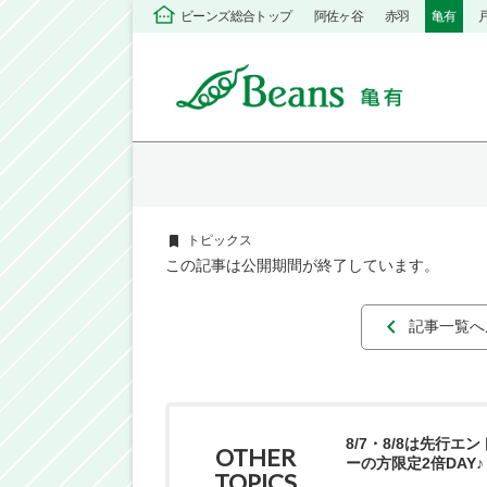
ビーンズ総合トップ
阿佐ヶ谷
赤羽
亀有
トピックス
この記事は公開期間が終了しています。
記事一覧へ
8/7・8/8は先行エ
OTHER
ーの方限定2倍DAY♪
TOPICS