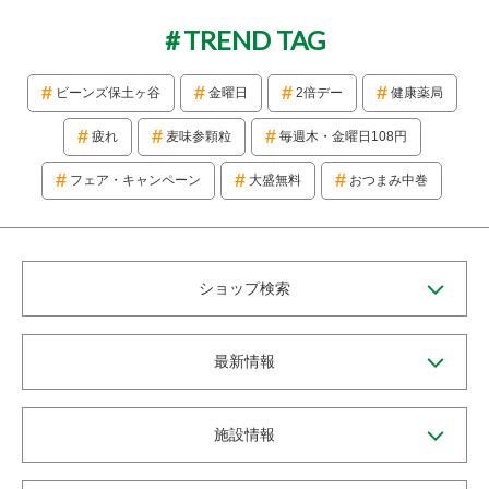
TREND TAG
ビーンズ保土ヶ谷
金曜日
2倍デー
健康薬局
疲れ
麦味参顆粒
毎週木・金曜日108円
フェア・キャンペーン
大盛無料
おつまみ中巻
ショップ検索
最新情報
施設情報