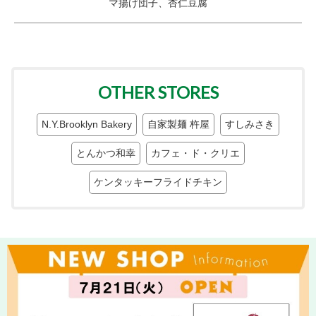
マ揚げ団子、杏仁豆腐
OTHER STORES
N.Y.Brooklyn Bakery
自家製麺 杵屋
すしみさき
とんかつ和幸
カフェ・ド・クリエ
ケンタッキーフライドチキン