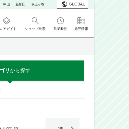
GLOBAL
中山
新杉田
保土ヶ谷
ロアガイド
ショップ検索
営業時間
施設情報
ゴリ
から探す
行
1F
00（LO21:30）