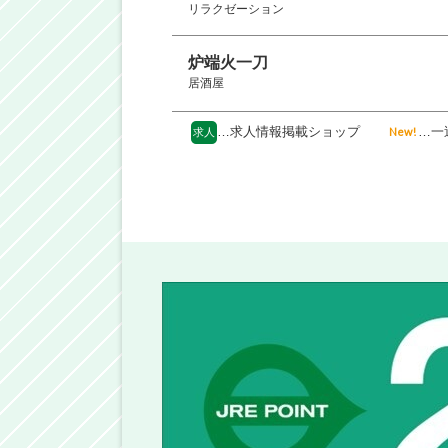
リラクゼーション
炉端火一刀
居酒屋
…求人情報掲載ショップ
…一
New!
求人