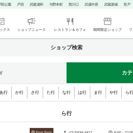
戸田公園
戸田
武蔵浦和
与野本町
西川口
武蔵中原
武蔵新城
登戸
ックス
ショップニュース
レストラン＆カフェ
期間限定ショップ
フ
ショップ検索
カテ
す
あ行
か行
さ行
た行
な行
は行
ま行
や行
ら
ら行
03-5939-4871
9:00～22: