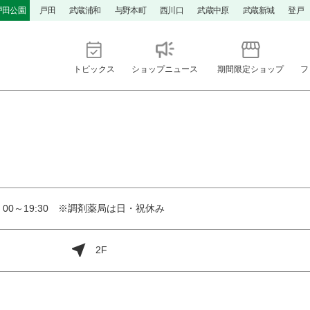
戸田公園
戸田
武蔵浦和
与野本町
西川口
武蔵中原
武蔵新城
登戸
トピックス
ショップニュース
期間限定ショップ
フ
0：00～19:30 ※調剤薬局は日・祝休み
2F