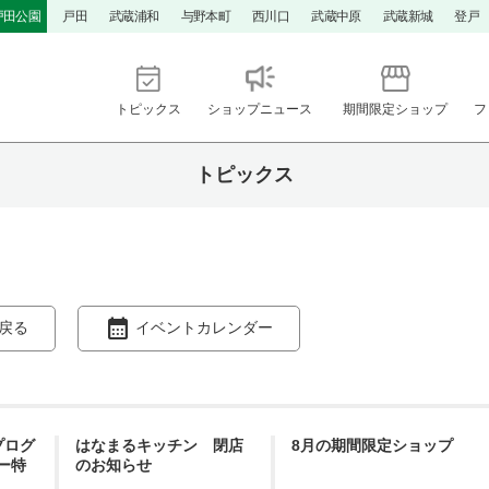
戸田公園
戸田
武蔵浦和
与野本町
西川口
武蔵中原
武蔵新城
登戸
トピックス
ショップニュース
期間限定ショップ
フ
トピックス
戻る
イベントカレンダー
プログ
はなまるキッチン 閉店
8月の期間限定ショップ
ー特
のお知らせ