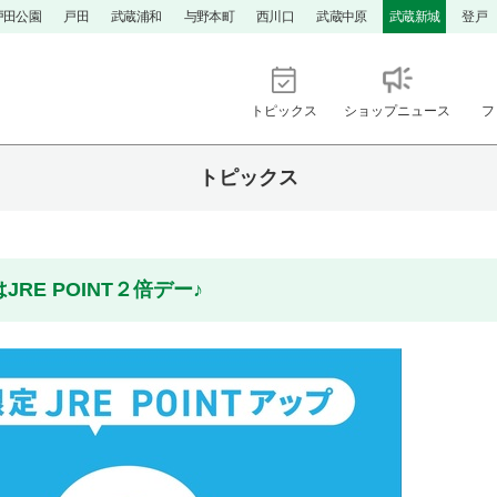
戸田公園
戸田
武蔵浦和
与野本町
西川口
武蔵中原
武蔵新城
登戸
トピックス
ショップニュース
フ
トピックス
E POINT２倍デー♪