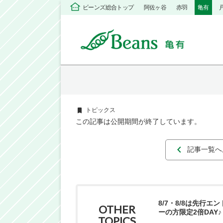
ビーンズ総合トップ
阿佐ヶ谷
赤羽
亀有
トピックス
この記事は公開期間が終了しています。
記事一覧へ
8/7・8/8は先行エ
OTHER
ーの方限定2倍DAY♪
TOPICS