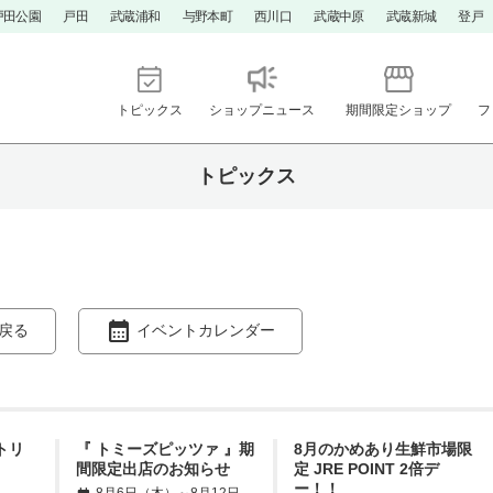
戸田公園
戸田
武蔵浦和
与野本町
西川口
武蔵中原
武蔵新城
登戸
トピックス
ショップニュース
期間限定ショップ
フ
トピックス
戻る
イベントカレンダー
ントリ
『 トミーズピッツァ 』期
8月のかめあり生鮮市場限
間限定出店のお知らせ
定 JRE POINT 2倍デ
ー！！
8月6日（木）～8月12日