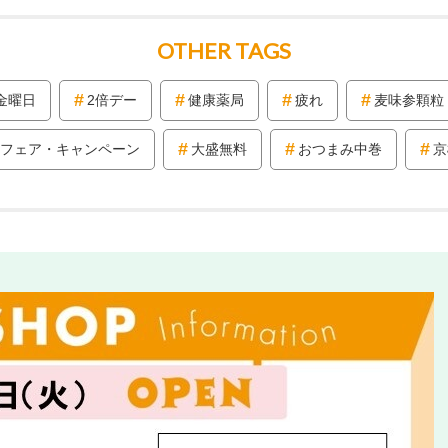
OTHER TAGS
金曜日
2倍デー
健康薬局
疲れ
麦味参顆粒
フェア・キャンペーン
大盛無料
おつまみ中巻
京