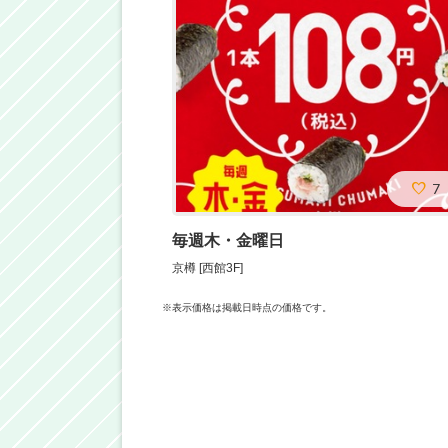
7
毎週木・金曜日
京樽 [西館3F]
※表示価格は掲載日時点の価格です。