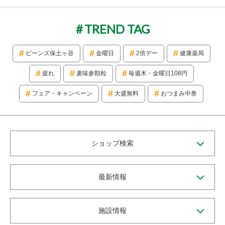
TREND TAG
ビーンズ保土ヶ谷
金曜日
2倍デー
健康薬局
疲れ
麦味参顆粒
毎週木・金曜日108円
フェア・キャンペーン
大盛無料
おつまみ中巻
ショップ検索
最新情報
施設情報