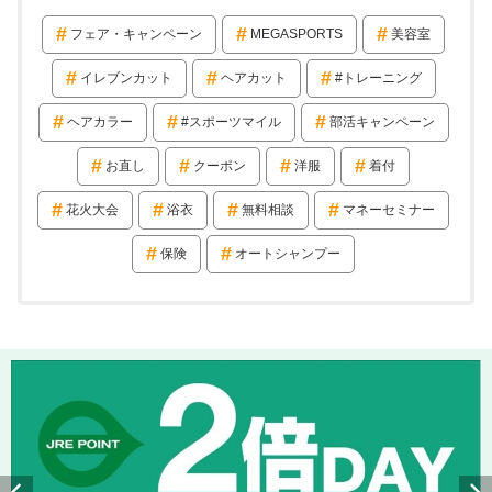
フェア・キャンペーン
MEGASPORTS
美容室
イレブンカット
ヘアカット
#トレーニング
ヘアカラー
#スポーツマイル
部活キャンペーン
お直し
クーポン
洋服
着付
花火大会
浴衣
無料相談
マネーセミナー
保険
オートシャンプー