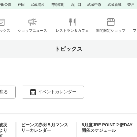
戸田公園
戸田
武蔵浦和
与野本町
西川口
武蔵中原
武蔵新城
登戸
ックス
ショップニュース
レストラン＆カフェ
期間限定ショップ
フ
トピックス
戻る
イベントカレンダー
被災
ビーンズ赤羽８月マンス
8月度JRE POINT２倍DAY
より
リーカレンダー
開催スケジュール
す