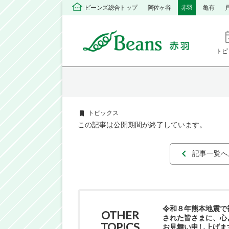
ビーンズ総合トップ
阿佐ヶ谷
赤羽
亀有
トピ
トピックス
この記事は公開期間が終了しています。
記事一覧へ
令和８年熊本地震で
OTHER
された皆さまに、心
TOPICS
お見舞い申し上げま