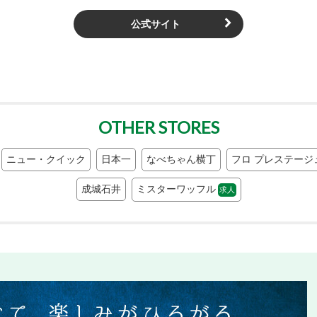
公式サイト
OTHER STORES
ニュー・クイック
日本一
なべちゃん横丁
フロ プレステージ
成城石井
ミスターワッフル
求人