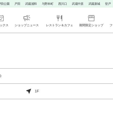
戸田公園
戸田
武蔵浦和
与野本町
西川口
武蔵中原
武蔵新城
登戸
ックス
ショップニュース
レストラン＆カフェ
期間限定ショップ
フ
0
1F