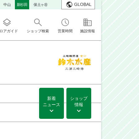
GLOBAL
中山
新杉田
保土ヶ谷
ロアガイド
ショップ検索
営業時間
施設情報
新着
ショップ
ニュース
情報