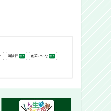
ュ
崎陽軒
創菜いいな
求人
求人