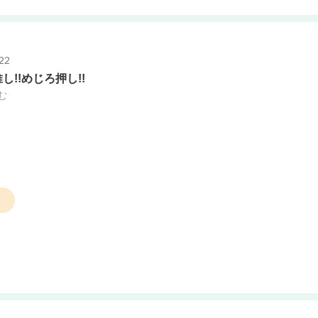
22
し!!めじろ押し!!
む