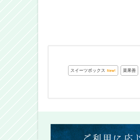
スイーツボックス
菜果善
New!