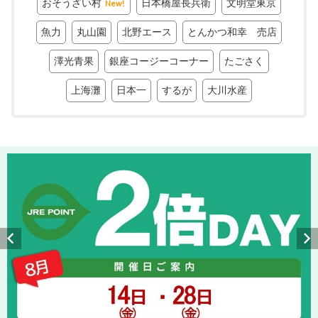
おそうざい村
日本橋屋長兵衛
文明堂東京
New!
魚力
丸山園
北野エース
とんかつ和幸 売店
澤光青果
銀座コージーコーナー
たごさく
上海灘
日本一
するが
大川水産