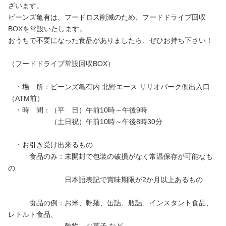
ざいます。
ビーンズ亀有は、フードロス削減のため、フードドライブ回収
BOXを常設いたします。
おうちで不要になった食品がありましたら、ぜひお持ち下さい！
（フードドライブ常設回収BOX）
・場 所：ビーンズ亀有内 北野エース リリオパーク側出入口
（ATM前）
・時 間：（平 日）午前10時～午後9時
（土日祝）午前10時～午後8時30分
・お引き受け出来るもの
食品のみ：未開封で包装の破損がなく常温保存が可能なも
の
日本語表記で賞味期限が2か月以上あるもの
食品の例：お米、乾麺、缶詰、瓶詰、インスタント食品、
レトルト食品、