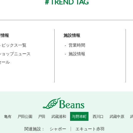
TREND TAG
新情報
施設情報
トピックス一覧
営業時間
ショップニュース
施設情報
セール
亀有
戸田公園
戸田
武蔵浦和
与野本町
西川口
武蔵中原
関連施設：
シャポー
エキュート赤羽