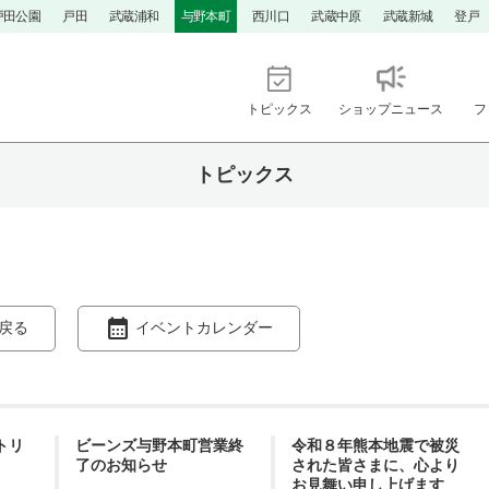
戸田公園
戸田
武蔵浦和
与野本町
西川口
武蔵中原
武蔵新城
登戸
トピックス
ショップニュース
フ
トピックス
戻る
イベントカレンダー
ントリ
ビーンズ与野本町営業終
令和８年熊本地震で被災
了のお知らせ
された皆さまに、心より
お見舞い申し上げます