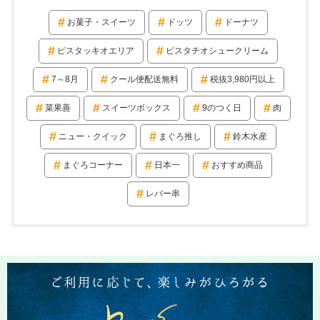
お菓子・スイーツ
ドッツ
ドーナツ
ピスタッキオエリア
ピスタチオシュークリーム
7～8月
クール便配送無料
税抜3,980円以上
菜果善
スイーツボックス
9のつく日
肉
ニュー・クイック
まぐろ推し
鈴木水産
まぐろコーナー
日本一
おすすめ商品
レバー串