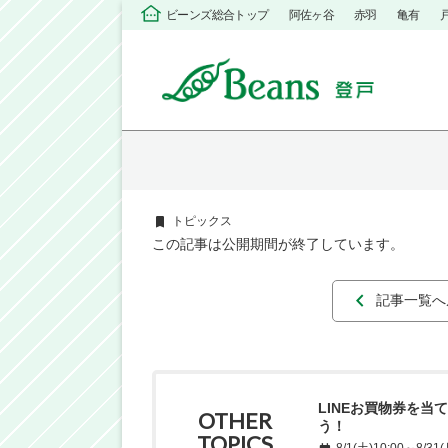
ビーンズ総合トップ
阿佐ヶ谷
赤羽
亀有
トピックス
この記事は公開期間が終了しています。
記事一覧へ
LINEお買物券を当
OTHER
う！
TOPICS
8/1(土)10:00～8/31(