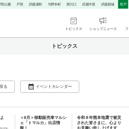
戸田公園
戸田
武蔵浦和
与野本町
西川口
武蔵中原
武蔵新城
登戸
トピックス
ショップニュース
フ
トピックス
戻る
イベントカレンダー
てよ
＜8月＞移動販売車マルシ
令和８年熊本地震で被災
ェ「トマルカ」出店情
された皆さまに、心より
報！
お見舞い申し上げます
月)23: