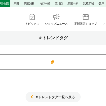
戸田公園
戸田
武蔵浦和
与野本町
西川口
武蔵中原
武蔵新城
登戸
トピックス
ショップニュース
期間限定ショップ
フ
＃トレンドタグ
＃トレンドタグ一覧へ戻る