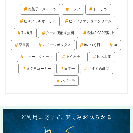
お菓子・スイーツ
ドッツ
ドーナツ
ピスタッキオエリア
ピスタチオシュークリーム
7～8月
クール便配送無料
税抜3,980円以上
菜果善
スイーツボックス
9のつく日
肉
ニュー・クイック
まぐろ推し
鈴木水産
まぐろコーナー
日本一
おすすめ商品
レバー串