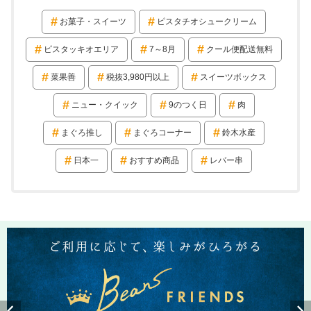
お菓子・スイーツ
ピスタチオシュークリーム
ピスタッキオエリア
7～8月
クール便配送無料
菜果善
税抜3,980円以上
スイーツボックス
ニュー・クイック
9のつく日
肉
まぐろ推し
まぐろコーナー
鈴木水産
日本一
おすすめ商品
レバー串