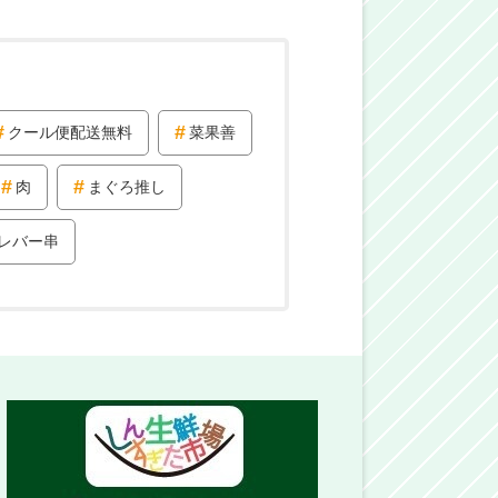
クール便配送無料
菜果善
肉
まぐろ推し
レバー串