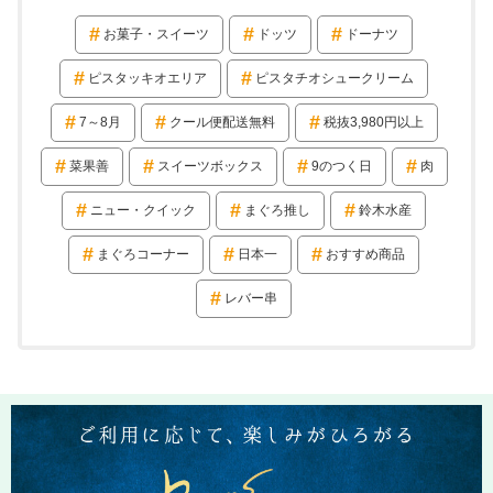
お菓子・スイーツ
ドッツ
ドーナツ
ピスタッキオエリア
ピスタチオシュークリーム
7～8月
クール便配送無料
税抜3,980円以上
菜果善
スイーツボックス
9のつく日
肉
ニュー・クイック
まぐろ推し
鈴木水産
まぐろコーナー
日本一
おすすめ商品
レバー串