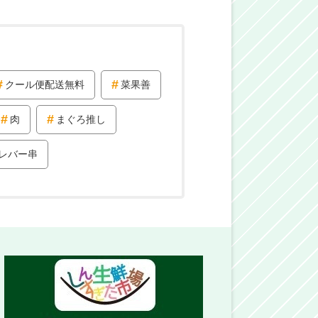
クール便配送無料
菜果善
肉
まぐろ推し
レバー串