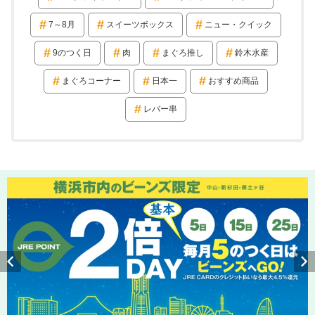
7～8月
スイーツボックス
ニュー・クイック
9のつく日
肉
まぐろ推し
鈴木水産
まぐろコーナー
日本一
おすすめ商品
レバー串