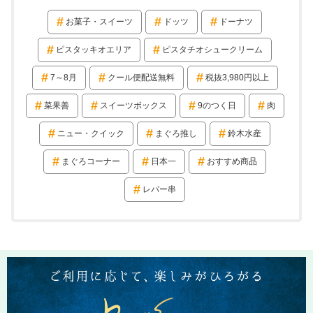
お菓子・スイーツ
ドッツ
ドーナツ
ピスタッキオエリア
ピスタチオシュークリーム
7～8月
クール便配送無料
税抜3,980円以上
菜果善
スイーツボックス
9のつく日
肉
ニュー・クイック
まぐろ推し
鈴木水産
まぐろコーナー
日本一
おすすめ商品
レバー串