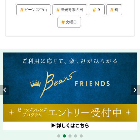
ビーンズ中山
澤光青果の日
９
肉
火曜日