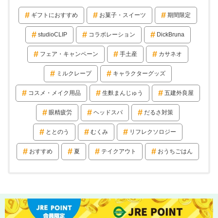
ギフトにおすすめ
お菓子・スイーツ
期間限定
studioCLIP
コラボレーション
DickBruna
フェア・キャンペーン
手土産
カサネオ
ミルクレープ
キャラクターグッズ
コスメ・メイク用品
生麩まんじゅう
五建外良屋
眼精疲労
ヘッドスパ
だるさ対策
ととのう
むくみ
リフレクソロジー
おすすめ
夏
テイクアウト
おうちごはん