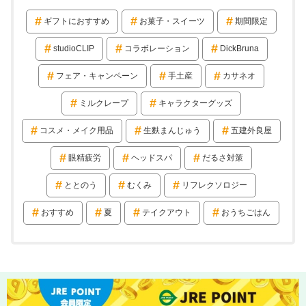
ギフトにおすすめ
お菓子・スイーツ
期間限定
studioCLIP
コラボレーション
DickBruna
フェア・キャンペーン
手土産
カサネオ
ミルクレープ
キャラクターグッズ
コスメ・メイク用品
生麩まんじゅう
五建外良屋
眼精疲労
ヘッドスパ
だるさ対策
ととのう
むくみ
リフレクソロジー
おすすめ
夏
テイクアウト
おうちごはん