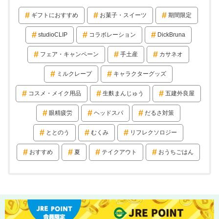
ギフトにおすすめ
お菓子・スイーツ
期間限定
studioCLIP
コラボレーション
DickBruna
フェア・キャンペーン
手土産
カサネオ
ミルクレープ
キャラクターグッズ
コスメ・メイク用品
生麩まんじゅう
五建外良屋
眼精疲労
ヘッドスパ
だるさ対策
ととのう
むくみ
リフレクソロジー
おすすめ
夏
テイクアウト
おうちごはん