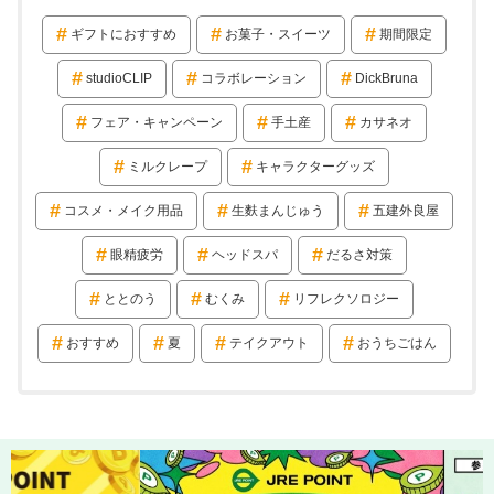
ギフトにおすすめ
お菓子・スイーツ
期間限定
studioCLIP
コラボレーション
DickBruna
フェア・キャンペーン
手土産
カサネオ
ミルクレープ
キャラクターグッズ
コスメ・メイク用品
生麩まんじゅう
五建外良屋
眼精疲労
ヘッドスパ
だるさ対策
ととのう
むくみ
リフレクソロジー
おすすめ
夏
テイクアウト
おうちごはん