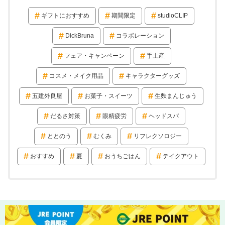
ギフトにおすすめ
期間限定
studioCLIP
DickBruna
コラボレーション
フェア・キャンペーン
手土産
コスメ・メイク用品
キャラクターグッズ
五建外良屋
お菓子・スイーツ
生麩まんじゅう
だるさ対策
眼精疲労
ヘッドスパ
ととのう
むくみ
リフレクソロジー
おすすめ
夏
おうちごはん
テイクアウト