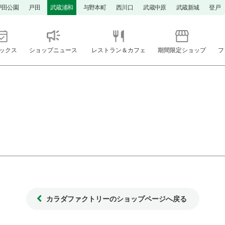
戸田公園
戸田
武蔵浦和
与野本町
西川口
武蔵中原
武蔵新城
登戸
ックス
ショップニュース
レストラン＆カフェ
期間限定ショップ
フ
カラダファクトリーのショップページへ戻る