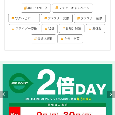
JREPOINT2倍
フェア・キャンペーン
ワクハピデー！
ファスナー交換
ファスナー補修
スライダー交換
猛暑
日焼け対策
夏休み
毎週木曜日
弁当・惣菜