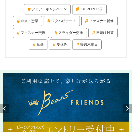
フェア・キャンペーン
JREPOINT2倍
弁当・惣菜
ワクハピデー！
ファスナー補修
ファスナー交換
スライダー交換
日焼け対策
猛暑
夏休み
毎週木曜日