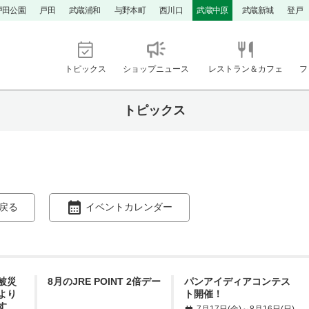
戸田公園
戸田
武蔵浦和
与野本町
西川口
武蔵中原
武蔵新城
登戸
トピックス
ショップニュース
レストラン＆カフェ
フ
トピックス
戻る
イベントカレンダー
被災
8月のJRE POINT 2倍デー
パンアイディアコンテス
より
ト開催！
す
7月17日(金)～8月16日(日)