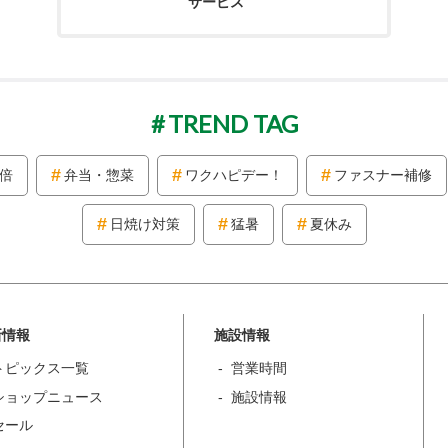
サービス
TREND TAG
2倍
弁当・惣菜
ワクハピデー！
ファスナー補修
日焼け対策
猛暑
夏休み
新情報
施設情報
トピックス一覧
営業時間
ショップニュース
施設情報
セール