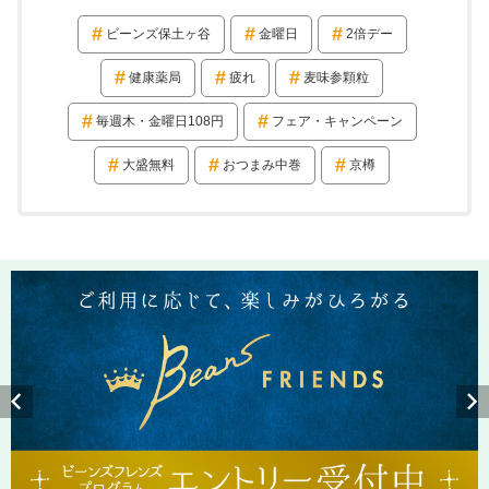
ビーンズ保土ヶ谷
金曜日
2倍デー
健康薬局
疲れ
麦味参顆粒
毎週木・金曜日108円
フェア・キャンペーン
大盛無料
おつまみ中巻
京樽