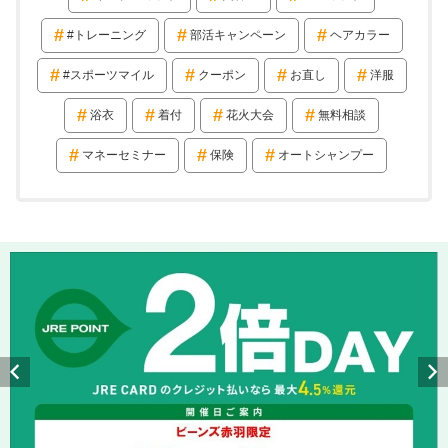
#トレーニング
部活キャンペーン
ヘアカラー
#スポーツマイル
クーポン
お直し
洋服
浴衣
着付
花火大会
無料相談
マネーセミナー
保険
オートシャンプー