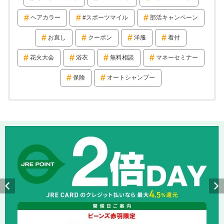
ヘアカラー
#スポーツマイル
部活キャンペーン
お直し
クーポン
洋服
着付
花火大会
浴衣
無料相談
マネーセミナー
保険
オートシャンプー