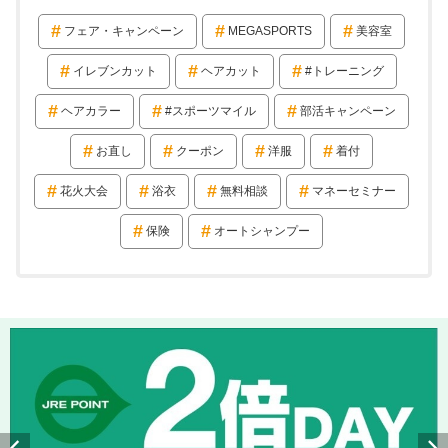
フェア・キャンペーン
MEGASPORTS
美容室
イレブンカット
ヘアカット
#トレーニング
ヘアカラー
#スポーツマイル
部活キャンペーン
お直し
クーポン
洋服
着付
花火大会
浴衣
無料相談
マネーセミナー
保険
オートシャンプー