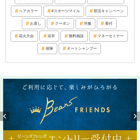
ヘアカラー
#スポーツマイル
部活キャンペーン
お直し
クーポン
洋服
着付
花火大会
浴衣
無料相談
マネーセミナー
保険
オートシャンプー